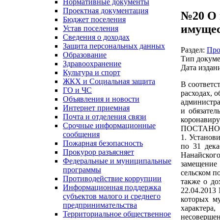
Нормативные документы
Проектная документация
№20 О 
Бюджет поселения
имущес
Устав поселения
Сведения о доходах
Защита персональных данных
Раздел:
Про
Образование
Тип докуме
Здравоохранение
Дата издан
Культура и спорт
ЖКХ и Социальная защита
В соответс
ГО и ЧС
расходах, 
Объявления и новости
администра
Интернет приемная
и обязател
Почта и отделения связи
коронавиру
Срочные информационные
ПОСТАНО
сообщения
1. Установ
Пожарная безопасность
по 31 дека
Прокурор разъясняет
Нанайского
Федеральные и муниципальные
замещение
программы
сельском п
Противодействие коррупции
также о до
Информационная поддержка
22.04.2013
субъектов малого и среднего
которых му
предпринимательства
характера
Территориальное общественное
несовершен