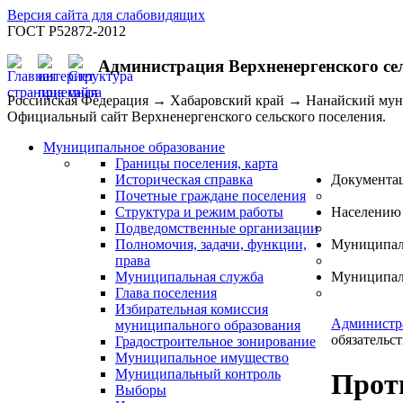
Версия сайта для слабовидящих
ГОСТ Р52872-2012
Администрация Верхненергенского се
Российская Федерация → Хабаровский край → Нанайский му
Официальный сайт Верхненергенского сельского поселения.
Муниципальное образование
Границы поселения, карта
Историческая справка
Документа
Почетные граждане поселения
Структура и режим работы
Населению
Подведомственные организации
Полномочия, задачи, функции,
Муниципал
права
Муниципальная служба
Муниципал
Глава поселения
Избирательная комиссия
Администр
муниципального образования
обязательст
Градостроительное зонирование
Муниципальное имущество
Муниципальный контроль
Прот
Выборы