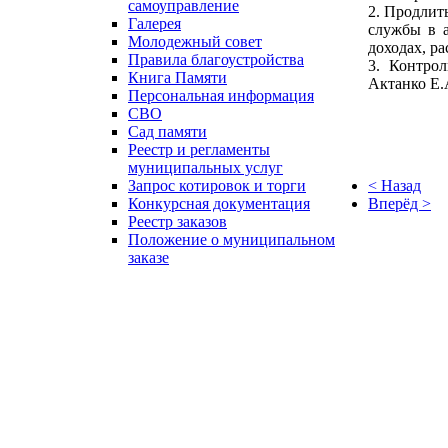
самоуправление
2. Продлит
Галерея
службы в а
Молодежный совет
доходах, ра
Правила благоустройства
3. Контрол
Книга Памяти
Актанко Е.
Персональная информация
СВО
Сад памяти
Реестр и регламенты
муниципальных услуг
< Назад
Запрос котировок и торги
Вперёд >
Конкурсная документация
Реестр заказов
Положение о муниципальном
заказе