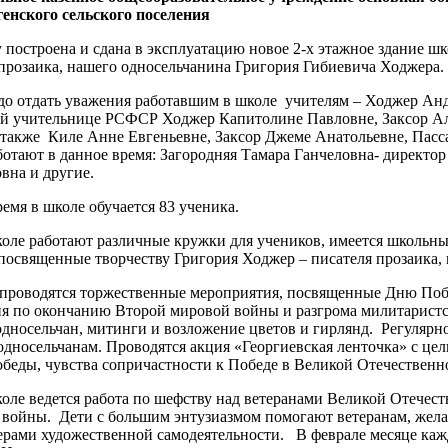
енского сельского поселения
у построена и сдана в эксплуатацию новое 2-х этажное здание ш
 прозаика, нашего односельчанина Григория Гибиевича Ходжера.
до отдать уважения работавшим в школе учителям – Ходжер Анд
й учительнице РСФСР Ходжер Капитолине Павловне, Заксор Ал
а также Киле Анне Евгеньевне, Заксор Джеме Анатольевне, Па
ботают в данное время: Загородняя Тамара Ганчеловна- директо
вна и другие.
емя в школе обучается 83 ученика.
оле работают различные кружки для учеников, имеется школьный
посвященные творчеству Григория Ходжер – писателя прозаика, 
проводятся торжественные мероприятия, посвященные Дню Побе
я по окончанию Второй мировой войны и разгрома милитарист
дносельчан, митинги и возложение цветов и гирлянд. Регулярн
дносельчанам. Проводятся акция «Георгиевская ленточка» с це
беды, чувства сопричастности к Победе в Великой Отечественн
оле ведется работа по шефству над ветеранами Великой Отече
 войны. Дети с большим энтузиазмом помогают ветеранам, жела
ерами художественной самодеятельности. В феврале месяце каж