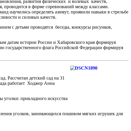
тановления, развития физических и волевых качеств,
ля, проводится в форме соревнований между классами.
манд научились определять азимут, проявили навыки в стрельбе
сливости и силовых качеств.
ием с детьми проводятся беседы, конкурсы рисунков,
ым датам истории России и Хабаровского края формируя
 Дню государственного флага Российской Федерации формируя
д. Рассчитан детский сад на 31
 сада работает Ходжер Анна
ы уголки: прикладного искусства
овления уголков, занимающихся пошивом мягких игрушек для