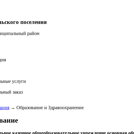
льского поселения
ниципальный район
ция
ьные услуги
ьный заказ
ация
→
Образование и Здравоохранение
вание
ьное казенное общеобразовательное учреждение основная о