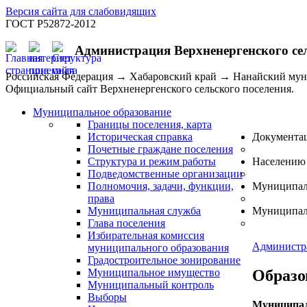
Версия сайта для слабовидящих
ГОСТ Р52872-2012
Администрация Верхненергенского се
Российская Федерация → Хабаровский край → Нанайский му
Официальный сайт Верхненергенского сельского поселения.
Муниципальное образование
Границы поселения, карта
Историческая справка
Документа
Почетные граждане поселения
Структура и режим работы
Населению
Подведомственные организации
Полномочия, задачи, функции,
Муниципал
права
Муниципальная служба
Муниципал
Глава поселения
Избирательная комиссия
Администр
муниципального образования
Градостроительное зонирование
Образо
Муниципальное имущество
Муниципальный контроль
Выборы
Муниципал