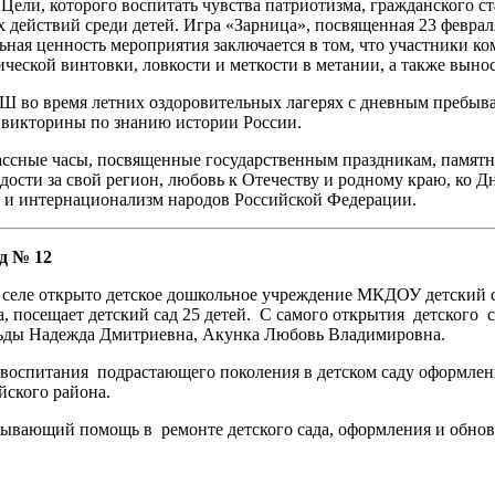
 Цели, которого воспитать чувства патриотизма, гражданского с
х действий среди детей. Игра «Зарница», посвященная 23 февра
ьная ценность мероприятия заключается в том, что участники ко
ической винтовки, ловкости и меткости в метании, а также выно
во время летних оздоровительных лагерях с дневным пребыван
викторины по знанию истории России.
ассные часы, посвященные государственным праздникам, памятн
рдости за свой регион, любовь к Отечеству и родному краю, ко
 и интернационализм народов Российской Федерации.
д № 12
в селе открыто детское дошкольное учреждение МКДОУ детский са
па, посещает детский сад 25 детей. С самого открытия детского
льды Надежда Дмитриевна, Акунка Любовь Владимировна.
 воспитания подрастающего поколения в детском саду оформлен
йского района.
казывающий помощь в ремонте детского сада, оформления и обн