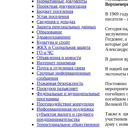
Нормативные документы
Верхненерг
Проектная документация
Бюджет поселения
В 1969 год
Устав поселения
писателя –
Сведения о доходах
Защита персональных данных
Сегодня на
Образование
заслуженно
Здравоохранение
Гегдовне, 
Культура и спорт
которые ра
ЖКХ и Социальная защита
Александро
ГО и ЧС
Объявления и новости
В данное вр
Интернет приемная
Почта и отделения связи
В нашей шк
Срочные информационные
экспонаты 
сообщения
Пожарная безопасность
Постоянно 
Прокурор разъясняет
мероприяти
Федеральные и муниципальные
погибших о
программы
погибшим о
Противодействие коррупции
Великой По
Информационная поддержка
Также в шк
субъектов малого и среднего
участников
предпринимательства
дому с ном
Территориальное общественное