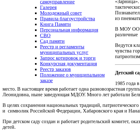
«Зарница».
самоуправление
тактически
Галерея
Познавател
Молодежный совет
из пневмат
Правила благоустройства
Книга Памяти
В МОУ ООШ 
Персональная информация
различные 
СВО
Сад памяти
Ведутся кл
Реестр и регламенты
чувства го
муниципальных услуг
патриотизм
Запрос котировок и торги
Конкурсная документация
Реестр заказов
Детский са
Положение о муниципальном
заказе
1985 года 
место. В настоящее время работает одна разновозрастная груп
Леонидовна, ныне заведующая МДОУ. Много лет работали Бе
В целях сохранения национальных традиций, патриотического
и символик Российской Федерации, Хабаровского края и Нана
При детском саду создан и работает родительский комитет, о
детей.