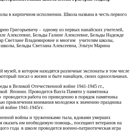
колы в кирпичном исполнении. Школа названа в честь первого
рею Григорьевичу - одному из первых нанайских учителей,
ле Алексеевне, Бельды Галине Алексеевне, Бельды Надежде
ссар Светлане Владимировне и многим учителям школы,
р школы, Бельды Светлана Алексеевна, Эльтун Марина
 музей, в котором находятся различные экспонаты в том числе
который писал о жизни и быте нанайцев, своих односельчанах.
ды в Великой Отечественной войне 1941-1945 гг.,
ской Японии. Проводится Вахта Памяти у памятника
о проводится работа по приведению в порядок памятника
лью привлечения внимания молодежи к значению праздника
ой войне 1941-1945гг.
ственной войны и тружениками тыла, вдовами умерших
я оказать им необходимую помощь., посещают ветеранов на
дого года в школе проводится военно-патриотическая игра