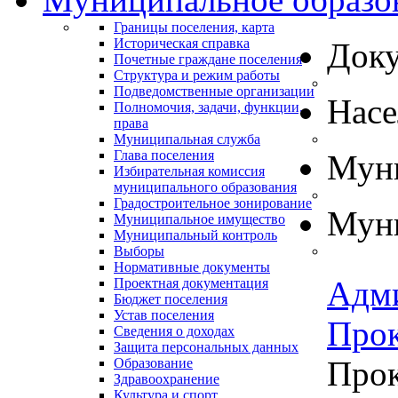
Границы поселения, карта
Историческая справка
Док
Почетные граждане поселения
Структура и режим работы
Подведомственные организации
Нас
Полномочия, задачи, функции,
права
Муниципальная служба
Глава поселения
Муни
Избирательная комиссия
муниципального образования
Градостроительное зонирование
Муни
Муниципальное имущество
Муниципальный контроль
Выборы
Нормативные документы
Адм
Проектная документация
Бюджет поселения
Устав поселения
Прок
Сведения о доходах
Защита персональных данных
Прок
Образование
Здравоохранение
Культура и спорт