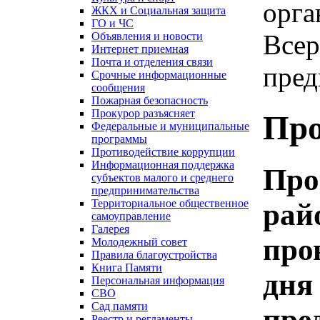
орга
ЖКХ и Социальная защита
ГО и ЧС
Всер
Объявления и новости
Интернет приемная
Почта и отделения связи
пред
Срочные информационные
сообщения
Пожарная безопасность
Прокурор разъясняет
Про
Федеральные и муниципальные
программы
Противодействие коррупции
Информационная поддержка
Про
субъектов малого и среднего
предпринимательства
Территориальное общественное
рай
самоуправление
Галерея
про
Молодежный совет
Правила благоустройства
Книга Памяти
дня
Персональная информация
СВО
Сад памяти
пре
Реестр и регламенты