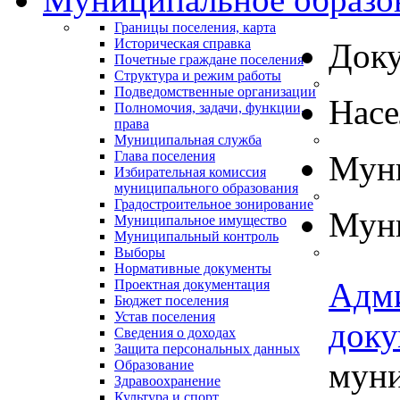
Границы поселения, карта
Историческая справка
Док
Почетные граждане поселения
Структура и режим работы
Подведомственные организации
Нас
Полномочия, задачи, функции,
права
Муниципальная служба
Глава поселения
Муни
Избирательная комиссия
муниципального образования
Градостроительное зонирование
Муни
Муниципальное имущество
Муниципальный контроль
Выборы
Нормативные документы
Адм
Проектная документация
Бюджет поселения
Устав поселения
док
Сведения о доходах
Защита персональных данных
муни
Образование
Здравоохранение
Культура и спорт