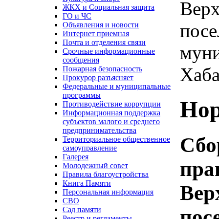
Верх
ЖКХ и Социальная защита
ГО и ЧС
посе
Объявления и новости
Интернет приемная
Почта и отделения связи
муни
Срочные информационные
сообщения
Хаба
Пожарная безопасность
Прокурор разъясняет
Федеральные и муниципальные
программы
Нор
Противодействие коррупции
Информационная поддержка
субъектов малого и среднего
предпринимательства
Сбо
Территориальное общественное
самоуправление
Галерея
пра
Молодежный совет
Правила благоустройства
Книга Памяти
Вер
Персональная информация
СВО
пос
Сад памяти
Реестр и регламенты