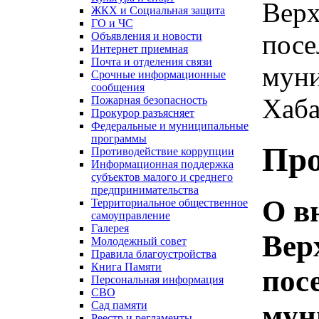
Верх
ЖКХ и Социальная защита
ГО и ЧС
посе
Объявления и новости
Интернет приемная
Почта и отделения связи
муни
Срочные информационные
сообщения
Хаба
Пожарная безопасность
Прокурор разъясняет
Федеральные и муниципальные
программы
Про
Противодействие коррупции
Информационная поддержка
субъектов малого и среднего
предпринимательства
О в
Территориальное общественное
самоуправление
Галерея
Вер
Молодежный совет
Правила благоустройства
Книга Памяти
пос
Персональная информация
СВО
мун
Сад памяти
Реестр и регламенты