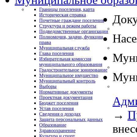
Границы поселения, карта
Историческая справка
Док
Почетные граждане поселения
Структура и режим работы
Подведомственные организации
Нас
Полномочия, задачи, функции,
права
Муниципальная служба
Глава поселения
Муни
Избирательная комиссия
муниципального образования
Градостроительное зонирование
Муни
Муниципальное имущество
Муниципальный контроль
Выборы
Нормативные документы
Адм
Проектная документация
Бюджет поселения
Устав поселения
→
П
Сведения о доходах
Защита персональных данных
внес
Образование
Здравоохранение
Культура и спорт