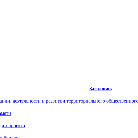
Заголовок
ании, деятельности и развитии территориального общественног
амяти
ции проекта
 и бордюр