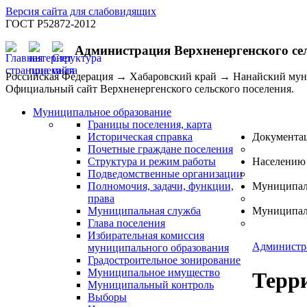
Версия сайта для слабовидящих
ГОСТ Р52872-2012
Администрация Верхненергенского се
Российская Федерация → Хабаровский край → Нанайский му
Официальный сайт Верхненергенского сельского поселения.
Муниципальное образование
Границы поселения, карта
Историческая справка
Документа
Почетные граждане поселения
Структура и режим работы
Населению
Подведомственные организации
Полномочия, задачи, функции,
Муниципал
права
Муниципальная служба
Муниципал
Глава поселения
Избирательная комиссия
Администр
муниципального образования
Градостроительное зонирование
Муниципальное имущество
Терр
Муниципальный контроль
Выборы