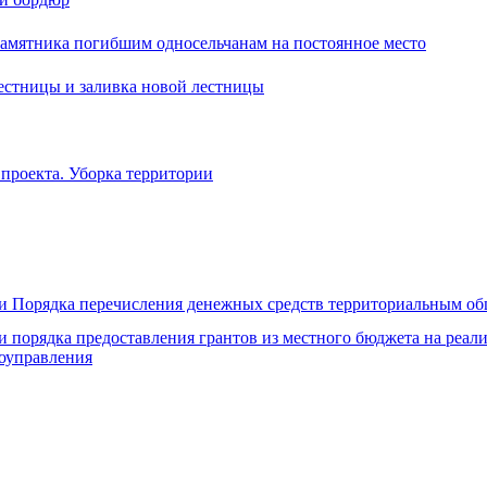
памятника погибшим односельчанам на постоянное место
естницы и заливка новой лестницы
 проекта. Уборка территории
 Порядка перечисления денежных средств территориальным о
 порядка предоставления грантов из местного бюджета на реал
оуправления