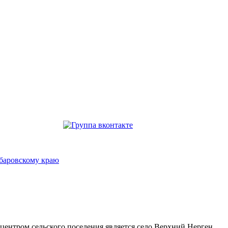
. центром сельского поселения является село Верхний Нерген.