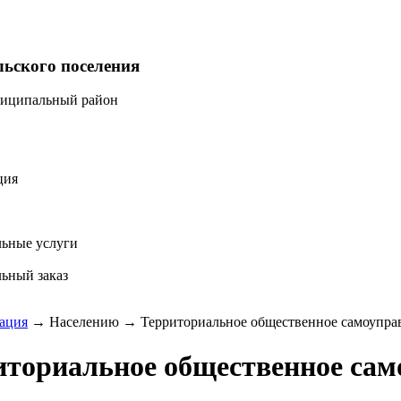
льского поселения
ниципальный район
ция
ьные услуги
ьный заказ
ация
→
Населению
→
Территориальное общественное самоупра
иториальное общественное сам