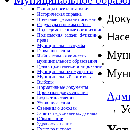
Границы поселения, карта
Историческая справка
Док
Почетные граждане поселения
Структура и режим работы
Подведомственные организации
Нас
Полномочия, задачи, функции,
права
Муниципальная служба
Глава поселения
Муни
Избирательная комиссия
муниципального образования
Градостроительное зонирование
Муни
Муниципальное имущество
Муниципальный контроль
Выборы
Нормативные документы
Адм
Проектная документация
Бюджет поселения
Устав поселения
→
У
Сведения о доходах
Защита персональных данных
Образование
Здравоохранение
Уст
Культура и спорт