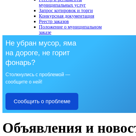
муниципальных услуг
Запрос котировок и торги
Конкурсная документация
Реестр заказов
Положение о муниципальном
заказе
Не убран мусор, яма
на дороге, не горит
фонарь?
Столкнулись с проблемой —
сообщите о ней!
Сообщить о проблеме
Объявления и новос