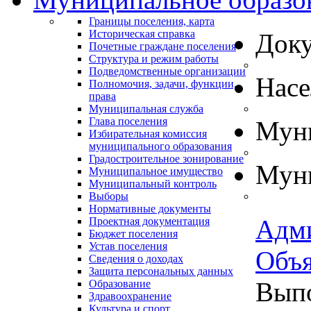
Границы поселения, карта
Историческая справка
Док
Почетные граждане поселения
Структура и режим работы
Подведомственные организации
Нас
Полномочия, задачи, функции,
права
Муниципальная служба
Глава поселения
Муни
Избирательная комиссия
муниципального образования
Градостроительное зонирование
Муни
Муниципальное имущество
Муниципальный контроль
Выборы
Нормативные документы
Адм
Проектная документация
Бюджет поселения
Устав поселения
Объя
Сведения о доходах
Защита персональных данных
Выпо
Образование
Здравоохранение
Культура и спорт