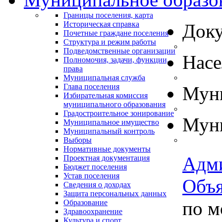
Границы поселения, карта
Историческая справка
Док
Почетные граждане поселения
Структура и режим работы
Подведомственные организации
Нас
Полномочия, задачи, функции,
права
Муниципальная служба
Глава поселения
Муни
Избирательная комиссия
муниципального образования
Градостроительное зонирование
Муни
Муниципальное имущество
Муниципальный контроль
Выборы
Нормативные документы
Адм
Проектная документация
Бюджет поселения
Устав поселения
Объя
Сведения о доходах
Защита персональных данных
по 
Образование
Здравоохранение
Культура и спорт