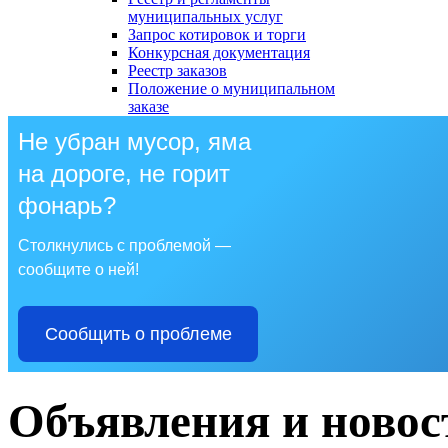
муниципальных услуг
Запрос котировок и торги
Конкурсная документация
Реестр заказов
Положение о муниципальном
заказе
Не убран мусор, яма
на дороге, не горит
фонарь?
Столкнулись с проблемой —
сообщите о ней!
Сообщить о проблеме
Объявления и новос