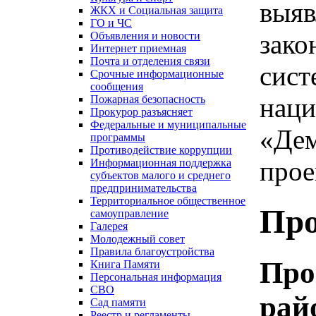
выяв
ЖКХ и Социальная защита
ГО и ЧС
зако
Объявления и новости
Интернет приемная
Почта и отделения связи
сист
Срочные информационные
сообщения
наци
Пожарная безопасность
Прокурор разъясняет
Федеральные и муниципальные
«Дем
программы
Противодействие коррупции
прое
Информационная поддержка
субъектов малого и среднего
предпринимательства
Территориальное общественное
Про
самоуправление
Галерея
Молодежный совет
Правила благоустройства
Про
Книга Памяти
Персональная информация
СВО
рай
Сад памяти
Реестр и регламенты