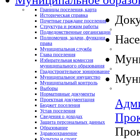
Границы поселения, карта
Историческая справка
Док
Почетные граждане поселения
Структура и режим работы
Подведомственные организации
Нас
Полномочия, задачи, функции,
права
Муниципальная служба
Глава поселения
Муни
Избирательная комиссия
муниципального образования
Градостроительное зонирование
Муни
Муниципальное имущество
Муниципальный контроль
Выборы
Нормативные документы
Адм
Проектная документация
Бюджет поселения
Устав поселения
Прок
Сведения о доходах
Защита персональных данных
Прок
Образование
Здравоохранение
Культура и спорт