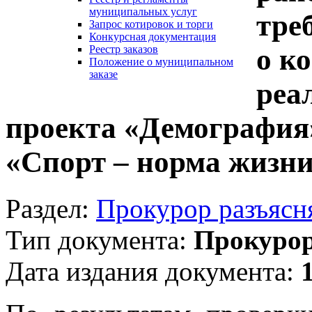
муниципальных услуг
тре
Запрос котировок и торги
Конкурсная документация
о к
Реестр заказов
Положение о муниципальном
заказе
реа
проекта «Демография»
«Спорт – норма жизн
Раздел:
Прокурор разъясн
Тип документа:
Прокурор
Дата издания документа: