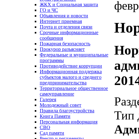
февр
ЖКХ и Социальная защита
ГО и ЧС
Объявления и новости
Интернет приемная
Нор
Почта и отделения связи
Срочные информационные
сообщения
Пожарная безопасность
Нор
Прокурор разъясняет
Федеральные и муниципальные
программы
адм
Противодействие коррупции
Информационная поддержка
2014
субъектов малого и среднего
предпринимательства
Территориальное общественное
самоуправление
Разд
Галерея
Молодежный совет
Правила благоустройства
Тип 
Книга Памяти
Персональная информация
Адм
СВО
Сад памяти
Реестр и регламенты