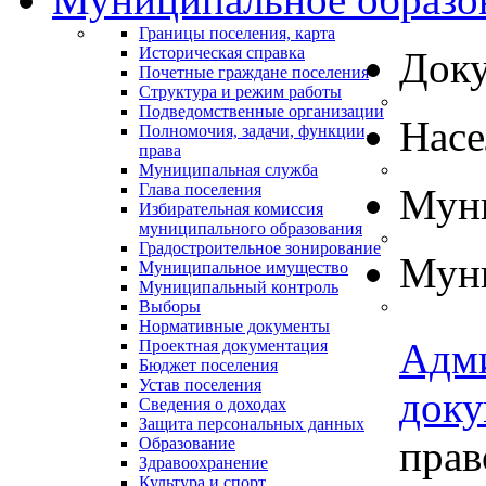
Границы поселения, карта
Историческая справка
Док
Почетные граждане поселения
Структура и режим работы
Подведомственные организации
Нас
Полномочия, задачи, функции,
права
Муниципальная служба
Глава поселения
Муни
Избирательная комиссия
муниципального образования
Градостроительное зонирование
Муни
Муниципальное имущество
Муниципальный контроль
Выборы
Нормативные документы
Адм
Проектная документация
Бюджет поселения
Устав поселения
док
Сведения о доходах
Защита персональных данных
прав
Образование
Здравоохранение
Культура и спорт