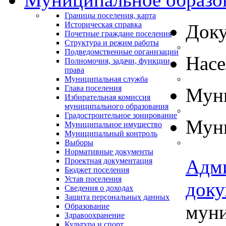
Границы поселения, карта
Историческая справка
Док
Почетные граждане поселения
Структура и режим работы
Подведомственные организации
Нас
Полномочия, задачи, функции,
права
Муниципальная служба
Глава поселения
Муни
Избирательная комиссия
муниципального образования
Градостроительное зонирование
Муни
Муниципальное имущество
Муниципальный контроль
Выборы
Нормативные документы
Адм
Проектная документация
Бюджет поселения
Устав поселения
док
Сведения о доходах
Защита персональных данных
муни
Образование
Здравоохранение
Культура и спорт