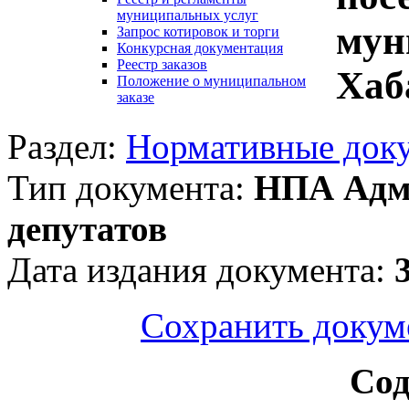
муниципальных услуг
мун
Запрос котировок и торги
Конкурсная документация
Реестр заказов
Хаб
Положение о муниципальном
заказе
Раздел:
Нормативные док
Тип документа:
НПА Адми
депутатов
Дата издания документа:
Сохранить докум
Сод