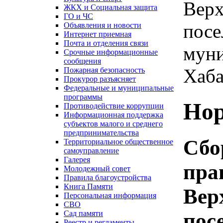
Верх
ЖКХ и Социальная защита
ГО и ЧС
посе
Объявления и новости
Интернет приемная
Почта и отделения связи
муни
Срочные информационные
сообщения
Хаба
Пожарная безопасность
Прокурор разъясняет
Федеральные и муниципальные
программы
Нор
Противодействие коррупции
Информационная поддержка
субъектов малого и среднего
предпринимательства
Сбо
Территориальное общественное
самоуправление
Галерея
пра
Молодежный совет
Правила благоустройства
Книга Памяти
Вер
Персональная информация
СВО
пос
Сад памяти
Реестр и регламенты