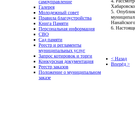
4. Рассмот
самоуправление
Хабаровског
Галерея
5. Опублик
Молодежный совет
муниципаль
Правила благоустройства
Нанайского
Книга Памяти
6. Настояще
Персональная информация
СВО
Сад памяти
Реестр и регламенты
муниципальных услуг
Запрос котировок и торги
< Назад
Конкурсная документация
Вперёд >
Реестр заказов
Положение о муниципальном
заказе