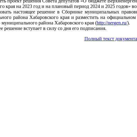
реть проект решения Совета депутатов «О бюджете Верхненерге
о края на 2023 год и на плановый период 2024 и 2025 годов» во
овать настоящее решение в Сборнике муниципальных правовы
ного района Хабаровского края и разместить на официальном 
 муниципального района Хабаровского края (
http://nergen.ru/
).
е решение вступает в силу со дня его подписания.
Полный текст документа