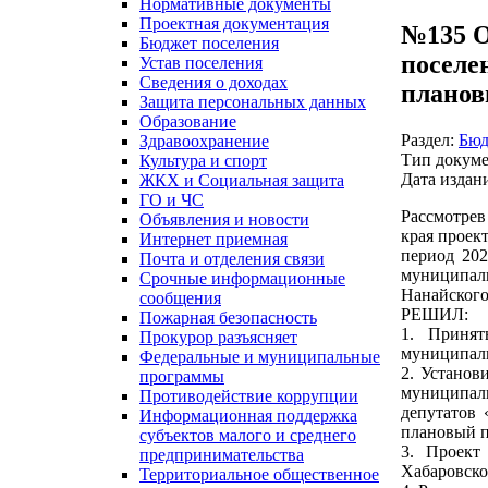
Нормативные документы
Проектная документация
№135 О
Бюджет поселения
поселе
Устав поселения
Сведения о доходах
планов
Защита персональных данных
Образование
Раздел:
Бюд
Здравоохранение
Тип докуме
Культура и спорт
Дата издан
ЖКХ и Социальная защита
ГО и ЧС
Рассмотрев
Объявления и новости
края проек
Интернет приемная
период 202
Почта и отделения связи
муниципал
Срочные информационные
Нанайского
сообщения
РЕШИЛ:
Пожарная безопасность
1. Принят
Прокурор разъясняет
муниципаль
Федеральные и муниципальные
2. Установ
программы
муниципаль
Противодействие коррупции
депутатов 
Информационная поддержка
плановый пе
субъектов малого и среднего
3. Проект
предпринимательства
Хабаровско
Территориальное общественное